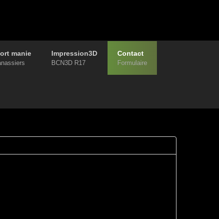
ort manie
Impression3D
Contact
anassiers
BCN3D R17
Formulaire