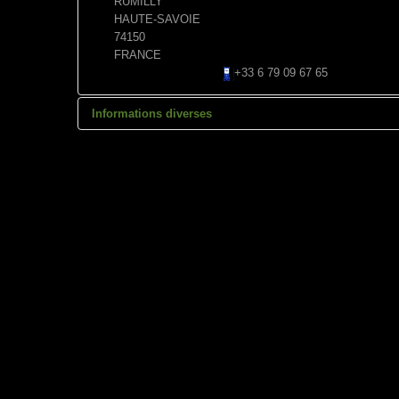
RUMILLY
HAUTE-SAVOIE
74150
FRANCE
+33 6 79 09 67 65
Informations diverses
SARL au capital 30000€-RCS A