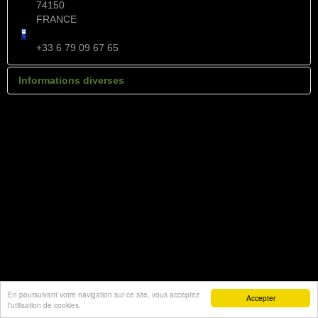
74150
FRANCE
+33 6 79 09 67 65
Informations diverses
SARL au capital 30000€-RCS Annecy B404 224 016 Siret
404 224 016 00018 – APE 285D
En poursuivant votre navigation sur ce site, vous acceptez
Accepter
l'utilisation de cookies.